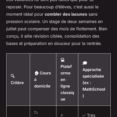
reposer. Pour beaucoup d’élèves, c’est aussi le
moment idéal pour
combler des lacunes
sans
pression scolaire. Un stage de deux semaines en
juillet peut compenser des mois de flottement. Bien
conçu, il allie révision ciblée, consolidation des
bases et préparation en douceur pour la rentrée.
💻
🎓
Platef
Approche
🏠 Cours
orme
🔍
spécialisée
à
en
Critère
(ex :
domicile
ligne
MathSchool
classiq
)
ue
📉
⚡
✅ Très