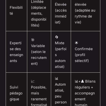
Limitée
Élevée
élevée
Flexibili
(déplace
(accès
(adaptée au
té
ments,
imméd
rythme de
disponibi
iat)
vie)
lités)
🔄
🎯
Experti
Mixte
🌟
Variable
se des
(parfoi
Confirmée
(selon le
enseign
s
(profil
recrutem
ants
autom
sélectif)
ent)
atisé)
📊
📈
📊+👤 Bilans
Autom
Suivi
Possible,
réguliers +
atisé,
pédago
mais
accompagn
peu
gique
rarement
ement
person
formalisé
humain